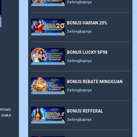
Selengkapnya
BONUS HARIAN 20%
Selengkapnya
BONUS LUCKY SPIN
Selengkapnya
BONUS REBATE MINGGUAN
Selengkapnya
bermain
BONUS REFFERAL
n, maka
Selengkapnya