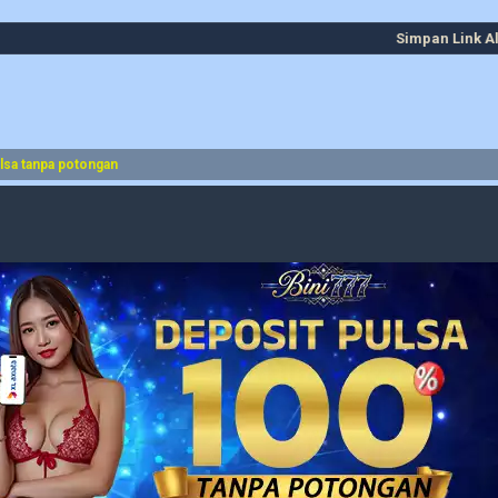
Simpan Link Altern
lsa tanpa potongan