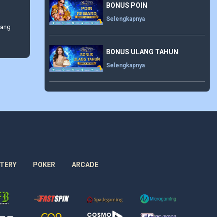
BONUS POIN
Selengkapnya
dang
BONUS ULANG TAHUN
Selengkapnya
TERY
POKER
ARCADE